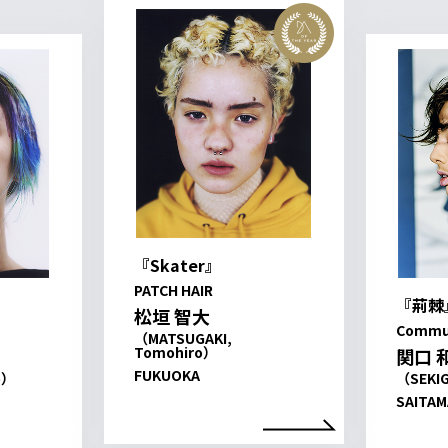
『Skater』
PATCH HAIR
『荊棘
松垣 智大
Commu
（MATSUGAKI,
Tomohiro）
関口 
FUKUOKA
o）
（SEKIG
SAITAM