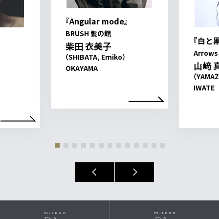
『Angular mode』
BRUSH 髪の館
『白と
柴田 衣美子
Arrows
（SHIBATA, Emiko）
山﨑 
OKAYAMA
（YAMAZ
IWATE