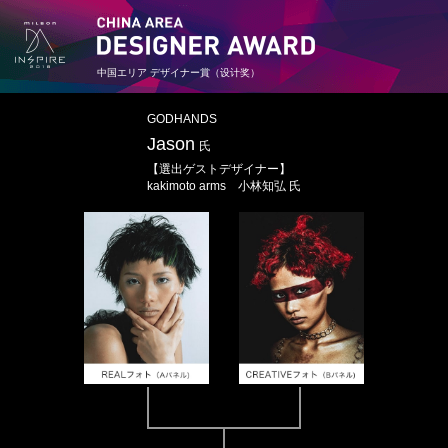
中国エリア デザイナー賞（设计奖）
GODHANDS
Jason
氏
【選出ゲストデザイナー】
kakimoto arms 小林知弘 氏