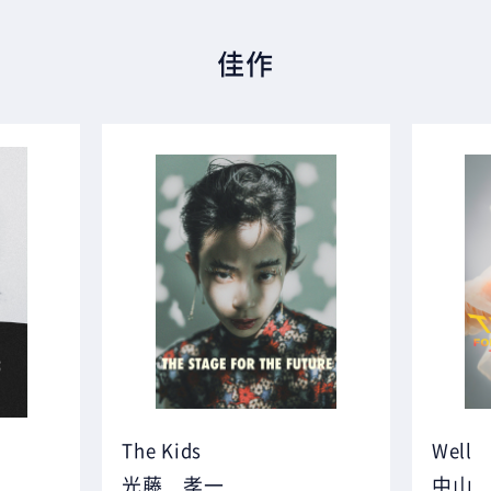
佳作
The Kids
Well
光藤 孝一
中山